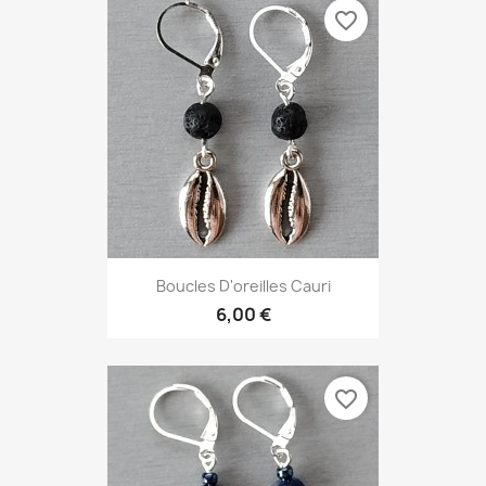
favorite_border
Boucles D'oreilles Cauri
6,00 €
favorite_border