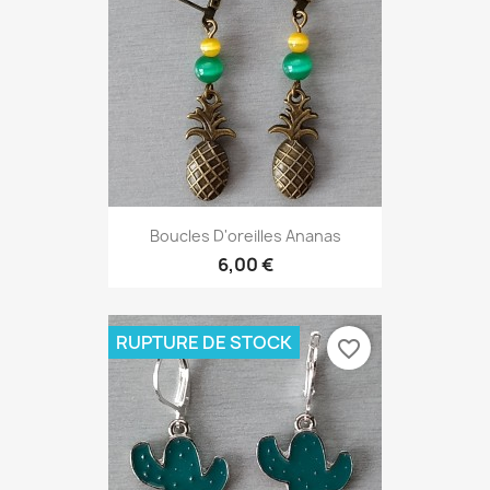
Boucles D'oreilles Ananas
6,00 €
RUPTURE DE STOCK
favorite_border