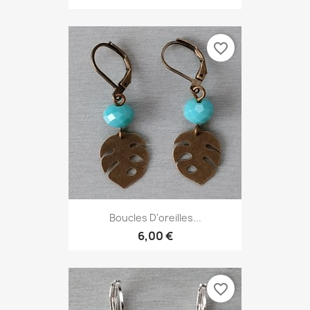
favorite_border
Boucles D'oreilles...
6,00 €
favorite_border