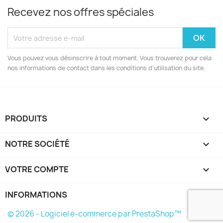
Recevez nos offres spéciales
Vous pouvez vous désinscrire à tout moment. Vous trouverez pour cela
nos informations de contact dans les conditions d'utilisation du site.
PRODUITS

NOTRE SOCIÉTÉ

VOTRE COMPTE

INFORMATIONS
keyboard_arrow_down
© 2026 - Logiciel e-commerce par PrestaShop™