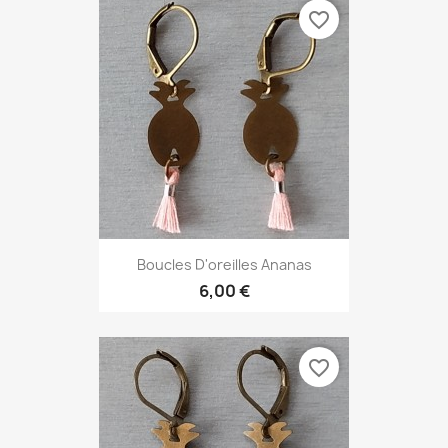
favorite_border
Boucles D'oreilles Ananas
6,00 €
favorite_border