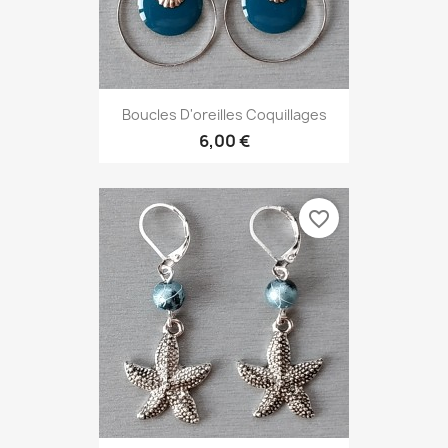
Boucles D'oreilles Coquillages
6,00 €
favorite_border