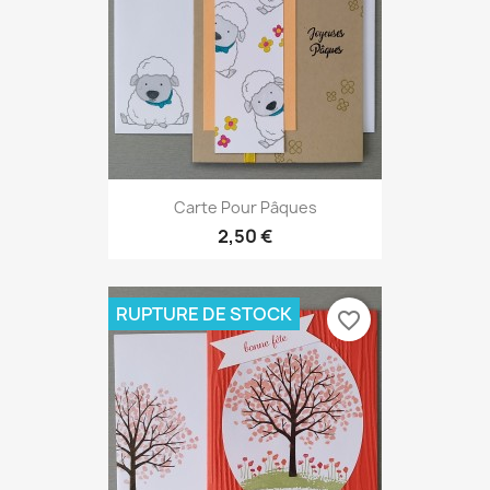
Carte Pour Pâques
2,50 €
RUPTURE DE STOCK
favorite_border