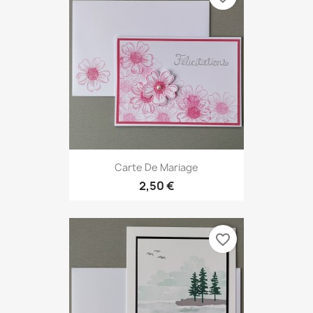
Carte De Mariage
2,50 €
favorite_border