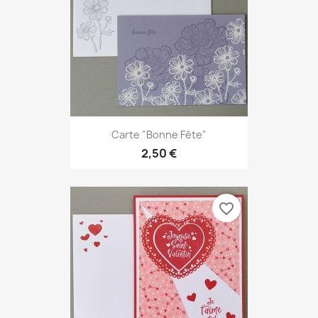
Carte "Bonne Fête"
2,50 €
favorite_border