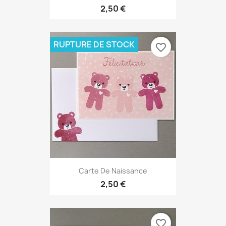
2,50 €
RUPTURE DE STOCK
favorite_border
Carte De Naissance
2,50 €
favorite_border