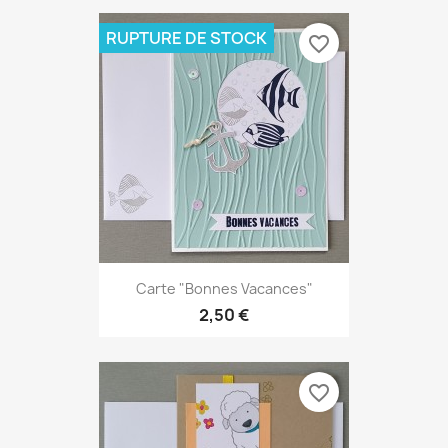
RUPTURE DE STOCK
favorite_border
Carte "Bonnes Vacances"
2,50 €
favorite_border