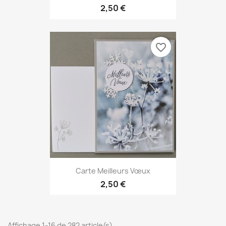
2,50 €
favorite_border
Carte Meilleurs Vœux
2,50 €
Affichage 1-16 de 282 article(s)