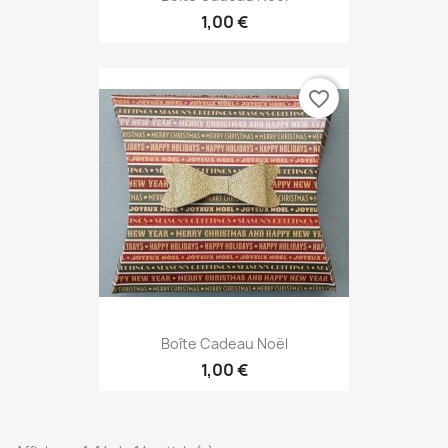
1,00 €
favorite_border
Boîte Cadeau Noël
1,00 €