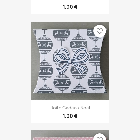
1,00 €
favorite_border
Boîte Cadeau Noël
1,00 €