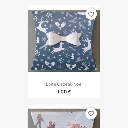
favorite_border
Boîte Cadeau Noël
1,00 €
favorite_border