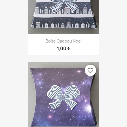
Boîte Cadeau Noël
1,00 €
favorite_border