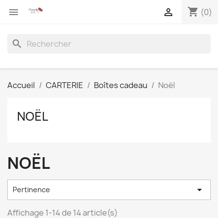
shopping_cart


(0)
search
Accueil
CARTERIE
Boîtes cadeau
Noël
NOËL
NOËL

Pertinence
Affichage 1-14 de 14 article(s)