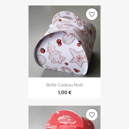
favorite_border
Boîte Cadeau Noël
1,00 €
favorite_border