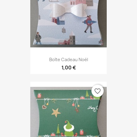
Boîte Cadeau Noël
1,00 €
favorite_border