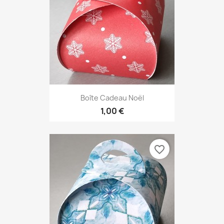
Boîte Cadeau Noël
1,00 €
favorite_border