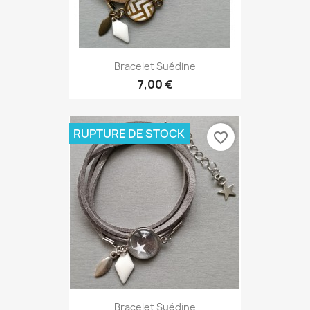
Bracelet Suédine
7,00 €
RUPTURE DE STOCK
favorite_border
Bracelet Suédine