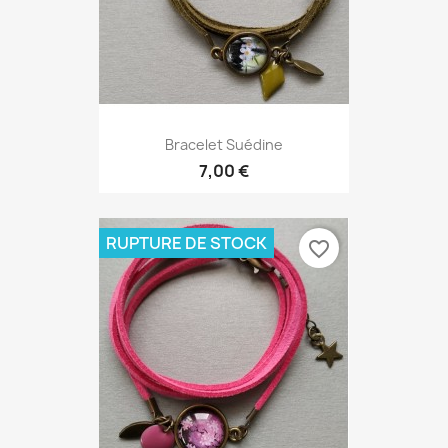
Bracelet Suédine
7,00 €
RUPTURE DE STOCK
favorite_border