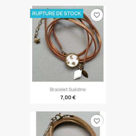
RUPTURE DE STOCK
favorite_border
Bracelet Suédine
7,00 €
favorite_border