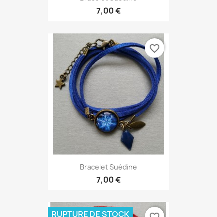
7,00 €
favorite_border
Bracelet Suédine
7,00 €
RUPTURE DE STOCK