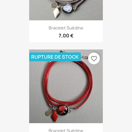
Bracelet Suédine
7,00 €
RUPTURE DE STOCK
favorite_border
Bracelet Suédine