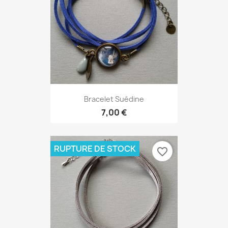
Bracelet Suédine
7,00 €
RUPTURE DE STOCK
favorite_border