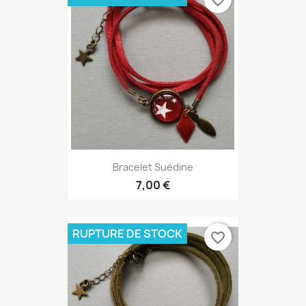
favorite_border
Bracelet Suédine
7,00 €
RUPTURE DE STOCK
favorite_border