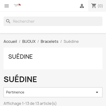
shopping_cart


(0)
search
Accueil
BIJOUX
Bracelets
Suédine
SUÉDINE
SUÉDINE

Pertinence
Affichage 1-13 de 13 article(s)