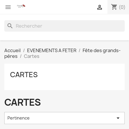
shopping_cart


(0)
search
Accueil
EVENEMENTS A FETER
Fête des grands-
pères
Cartes
CARTES
CARTES

Pertinence