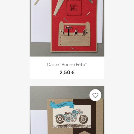
Carte "Bonne Fête"
2,50 €
favorite_border