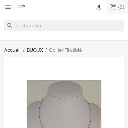
shopping_cart


(0)
search
Accueil
BIJOUX
Collier Fil câblé