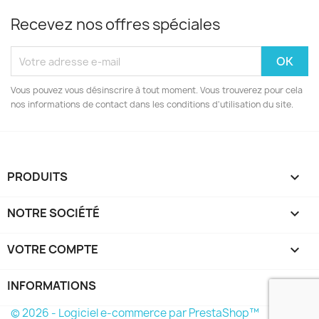
Recevez nos offres spéciales
Vous pouvez vous désinscrire à tout moment. Vous trouverez pour cela
nos informations de contact dans les conditions d'utilisation du site.
PRODUITS

NOTRE SOCIÉTÉ

VOTRE COMPTE

INFORMATIONS
keyboard_arrow_down
© 2026 - Logiciel e-commerce par PrestaShop™