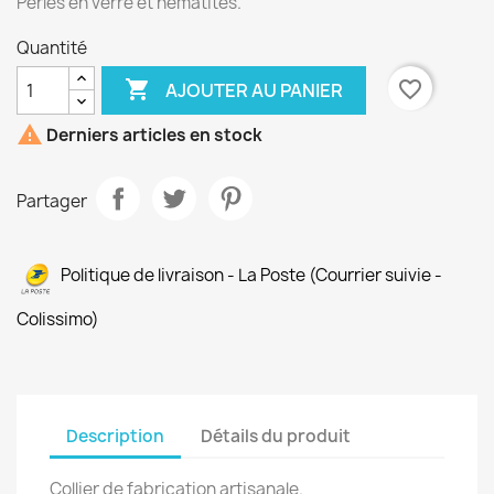
Perles en verre et hématites.
Quantité

favorite_border
AJOUTER AU PANIER

Derniers articles en stock
Partager
Politique de livraison - La Poste (Courrier suivie -
Colissimo)
Description
Détails du produit
Collier
de fabrication artisanale.