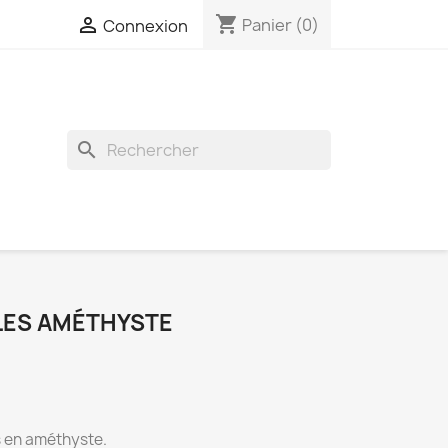
shopping_cart

Panier
(0)
Connexion
search
LES AMÉTHYSTE
s en améthyste.