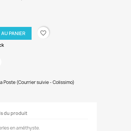
favorite_border
 AU PANIER
ck
La Poste (Courrier suivie - Colissimo)
ls du produit
perles en améthyste.