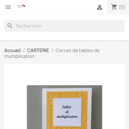
shopping_cart


(0)
search
Accueil
CARTERIE
Carnet de tables de
multiplication