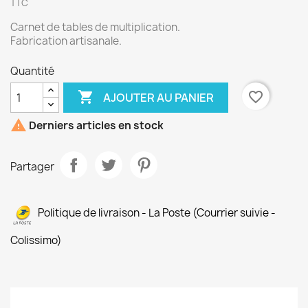
TTC
Carnet de tables de multiplication.
Fabrication artisanale.
Quantité

favorite_border
AJOUTER AU PANIER

Derniers articles en stock
Partager
Politique de livraison - La Poste (Courrier suivie -
Colissimo)