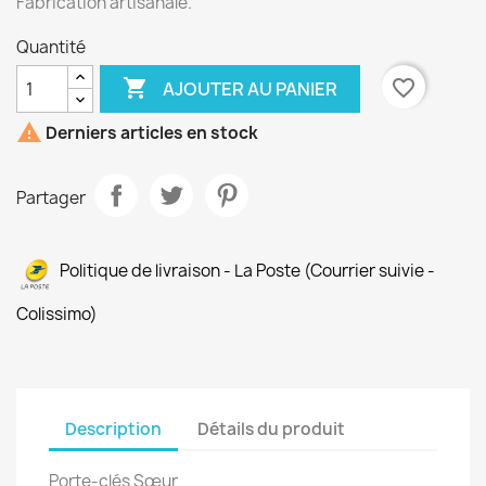
Fabrication artisanale.
Quantité

favorite_border
AJOUTER AU PANIER

Derniers articles en stock
Partager
Politique de livraison - La Poste (Courrier suivie -
Colissimo)
Description
Détails du produit
Porte-clés S
œur