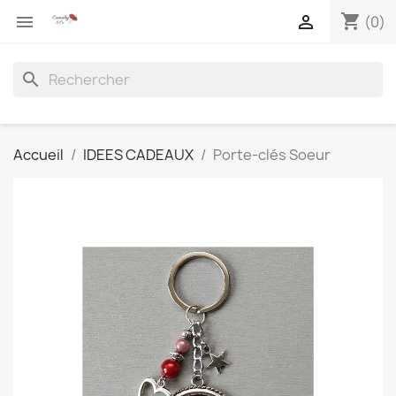
shopping_cart


(0)
search
Accueil
IDEES CADEAUX
Porte-clés Soeur